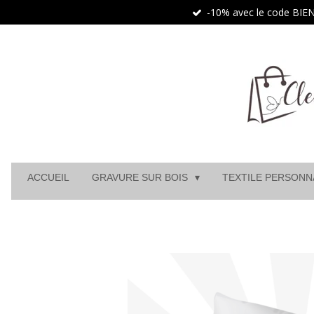
-10% avec le code BI
Passer
au
contenu
principal
ACCUEIL
GRAVURE SUR BOIS
TEXTILE PERSONN