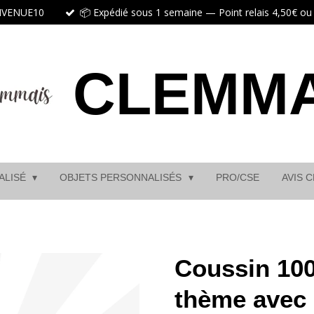
ENVENUE10
📦 Expédié sous 1 semaine — Point relais 4,50€ ou r
CLEMMA
ALISÉ
OBJETS PERSONNALISÉS
PRO/CSE
AVIS 
Coussin 10
thème avec 