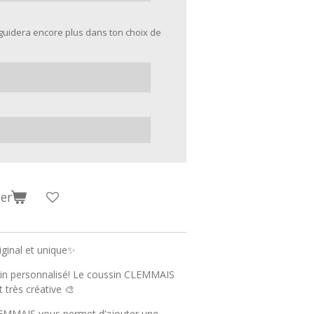
guidera encore plus dans ton choix de
er
iginal et unique✨
in personnalisé! Le coussin CLEMMAIS
 très créative 🎨
LEMMAIS vous permet d’ajouter une