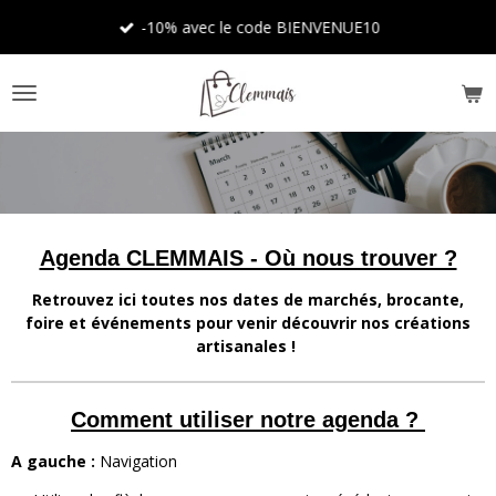
Passer
-10% avec le code BIENVENUE10
au
contenu
principal
Agenda CLEMMAIS - Où nous trouver ?
Retrouvez ici toutes nos dates de marchés, brocante,
foire et événements pour venir découvrir nos créations
artisanales !
Comment utiliser notre agenda ?
A gauche :
Navigation