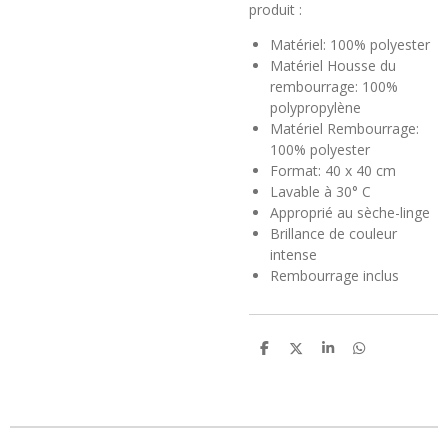
produit :
Matériel: 100% polyester
Matériel Housse du
rembourrage: 100%
polypropylène
Matériel Rembourrage:
100% polyester
Format: 40 x 40 cm
Lavable à 30° C
Approprié au sèche-linge
Brillance de couleur
intense
Rembourrage inclus
P
P
P
P
a
a
a
a
r
r
r
r
t
t
t
t
a
a
a
a
g
g
g
g
e
e
e
e