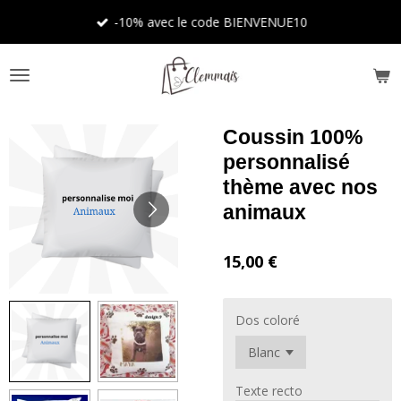
Passer
-10% avec le code BIENVENUE10
au
contenu
principal
Coussin 100%
personnalisé
thème avec nos
animaux
15,00 €
Dos coloré
Texte recto