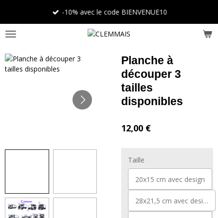
Passer
-10% avec le code BIENVENUE10
au
contenu
principal
Planche à
découper 3
tailles
disponibles
12,00 €
Taille
20x15 cm avec design
28x21,5 cm avec design