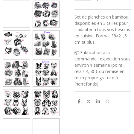
Set de planches en bambou,
disponibles en 3 tailles pour
s'adapter à tous vos besoins
en cuisine. Format 38×21,5
cm et plus.
📦 Fabrication à la
commande : expédition sous
environ 1 semaine (point
relais 4,50 € ou remise en
main propre gratuite à
Pierrefonds).
P
P
P
P
a
a
a
a
r
r
r
r
t
t
t
t
a
a
a
a
g
g
g
g
e
e
e
e
r
r
r
r