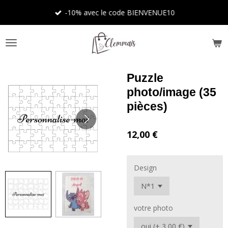
Passer
-10% avec le code BIENVENUE10
au
contenu
principal
Puzzle
photo/image (35
pièces)
12,00 €
Design
votre photo