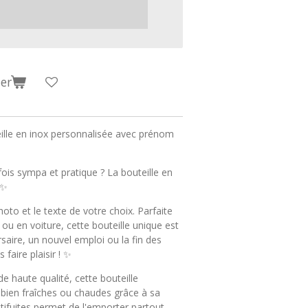
er
ille en inox personnalisée avec prénom
ois sympa et pratique ? La bouteille en
 ✨
to et le texte de votre choix. Parfaite
rt ou en voiture, cette bouteille unique est
saire, un nouvel emploi ou la fin des
faire plaisir ! ✨
e haute qualité, cette bouteille
bien fraîches ou chaudes grâce à sa
ifuites permet de l'emporter partout.