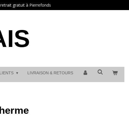
etrait gratuit à Pierrefonds
IS
CLIENTS
LIVRAISON & RETOURS
therme