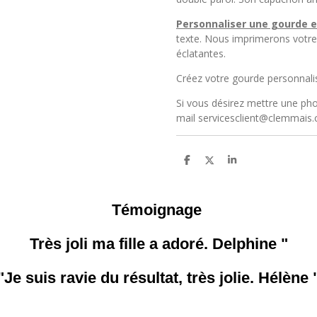
Personnaliser une gourde e
texte. Nous imprimerons votre 
éclatantes.
Créez votre gourde personnali
Si vous désirez mettre une pho
mail servicesclient@clemmais
P
P
P
a
a
a
r
r
r
t
t
t
a
a
a
Témoignage
g
g
g
e
e
e
r
r
r
Très joli ma fille a adoré. Delphine "
"Je suis ravie du résultat, très jolie. Hélène 