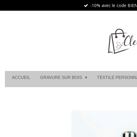
-10% avec le code BI
Passer
au
contenu
principal
ACCUEIL
GRAVURE SUR BOIS
TEXTILE PERSONN