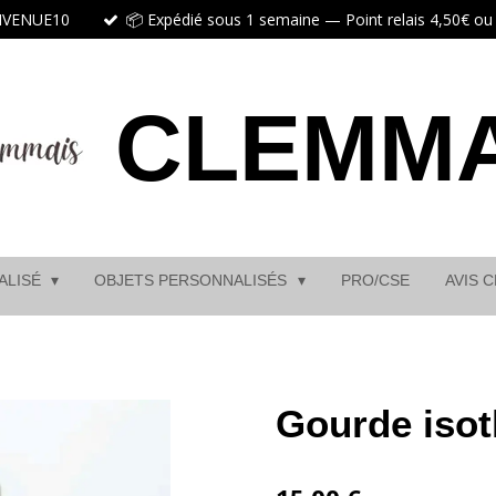
ENVENUE10
📦 Expédié sous 1 semaine — Point relais 4,50€ ou r
CLEMMA
ALISÉ
OBJETS PERSONNALISÉS
PRO/CSE
AVIS 
Gourde iso