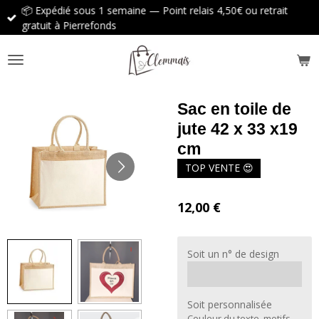
📦 Expédié sous 1 semaine — Point relais 4,50€ ou retrait
Passer
gratuit à Pierrefonds
au
contenu
principal
Sac en toile de
jute 42 x 33 x19
cm
TOP VENTE 😍
12,00 €
Soit un n° de design
Soit personnalisée
Couleur du texte, motifs…