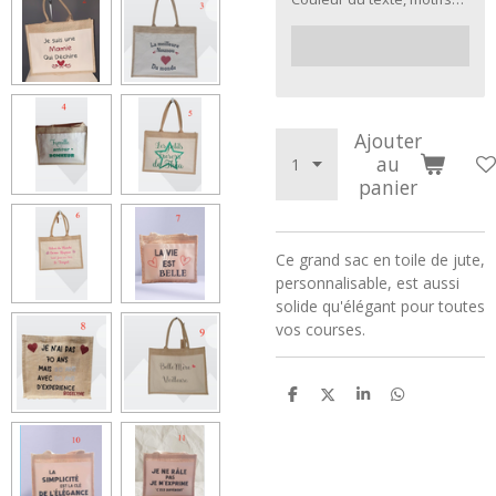
Ajouter
au
panier
Ce grand sac en toile de jute,
personnalisable, est aussi
solide qu'élégant pour toutes
vos courses.
P
P
P
P
a
a
a
a
r
r
r
r
t
t
t
t
a
a
a
a
g
g
g
g
e
e
e
e