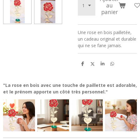
au
panier
Une rose en bois pailletée,
un cadeau original et durable
qui ne se fane jamais.
P
P
P
P
a
a
a
a
r
r
r
r
t
t
t
t
a
a
a
a
"La rose en bois avec une touche de paillette est adorable,
g
g
g
g
et le prénom apporte un côté très personnel."
e
e
e
e
r
r
r
r