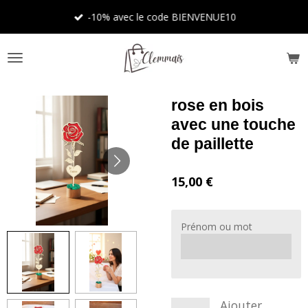
Passer
-10% avec le code BIENVENUE10
au
contenu
principal
rose en bois
avec une touche
de paillette
15,00 €
Prénom ou mot
Ajouter