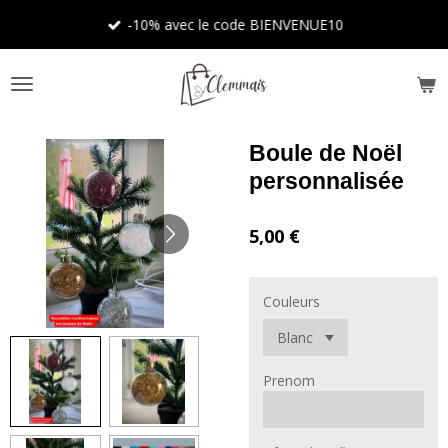
Passer
-10% avec le code BIENVENUE10
au
contenu
principal
Boule de Noël
personnalisée
5,00 €
Couleurs
Prenom