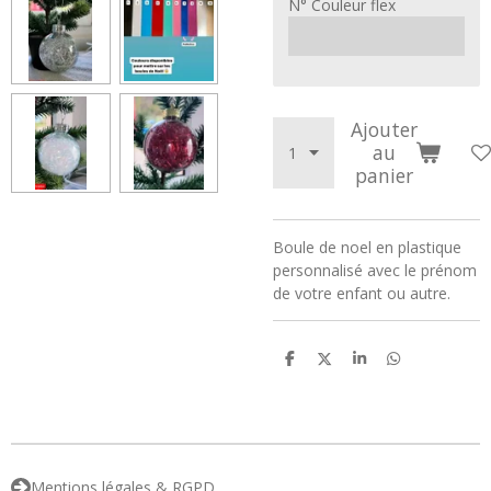
N° Couleur flex
Ajouter
au
panier
Boule de noel en plastique
personnalisé avec le prénom
de votre enfant ou autre.
P
P
P
P
a
a
a
a
r
r
r
r
t
t
t
t
a
a
a
a
g
g
g
g
e
e
e
e
r
r
r
r
Mentions légales & RGPD