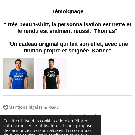
r
r
r
r
t
t
t
t
a
a
a
a
Témoignage
g
g
g
g
e
e
e
e
r
r
r
r
" très beau t-shirt, la personnalisation est nette et
le rendu est vraiment réussi. Thomas"
"Un cadeau original qui fait son effet, avec une
finition propre et soignée. Karine"
Mentions légales & RGPD
© 2023 - 2025 CLEMMAIS - Tous droits réservés
Ce site utilise des cookies afin d’améliorer
Propulsé par
Webador
votre expérience utilisateur et vous proposer
des annonces personnalisées. En continuant