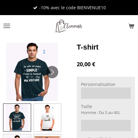
Passer
-10% avec le code BIENVENUE10
au
contenu
principal
T-shirt
20,00 €
Personnalisation
Taille
Homme : Du S au 4XL