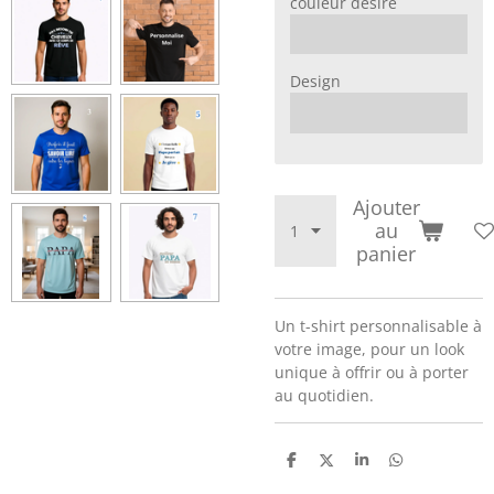
couleur désiré
Design
Ajouter
au
panier
Un t-shirt personnalisable à
votre image, pour un look
unique à offrir ou à porter
au quotidien.
P
P
P
P
a
a
a
a